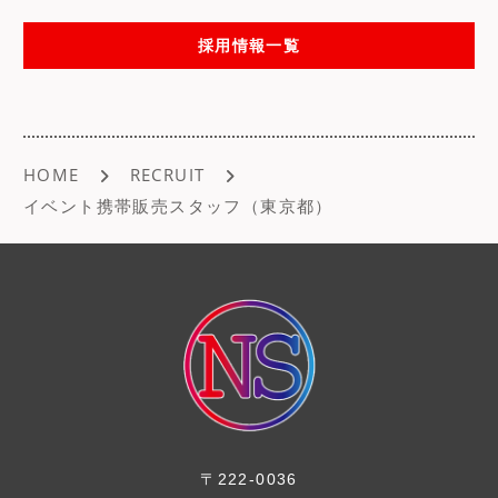
b
採用情報一覧
o
o
k
HOME
RECRUIT
イベント携帯販売スタッフ（東京都）
〒222-0036