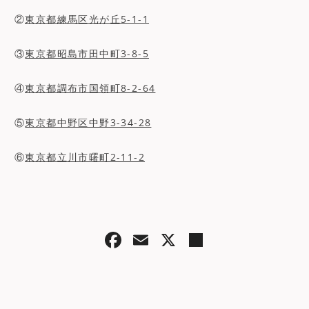
②
東京都練馬区光が丘5-1-1
③
東京都昭島市田中町3-8-5
④
東京都調布市国領町8-2-64
⑤
東京都中野区中野3-34-28
⑥
東京都立川市曙町2-11-2
F
E
X
共
a
m
有
c
ai
e
l