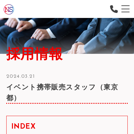
会社概要
当社について
サービス内容
採用情報
スタッフの声
よくある質問
2024.03.21
お知らせ
イベント携帯販売スタッフ（東京
採用情報
都）
コンテンツ
お問い合わせ
INDEX
ご応募