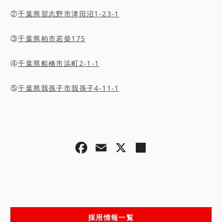
②
千葉県習志野市津田沼1-23-1
③
千葉県柏市若柴175
④
千葉県船橋市浜町2-1-1
⑤
千葉県我孫子市我孫子4-11-1
F
E
X
共
a
m
有
c
ai
e
l
b
採用情報一覧