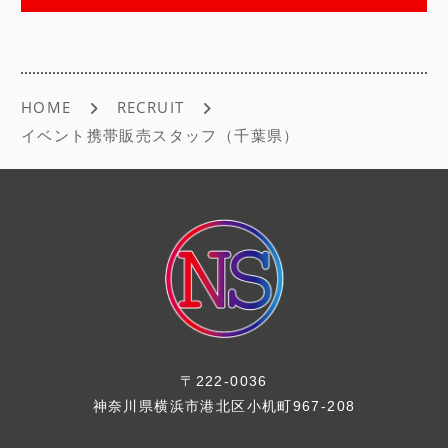
o
o
k
HOME
RECRUIT
イベント携帯販売スタッフ（千葉県）
〒222-0036
神奈川県横浜市港北区小机町967-208