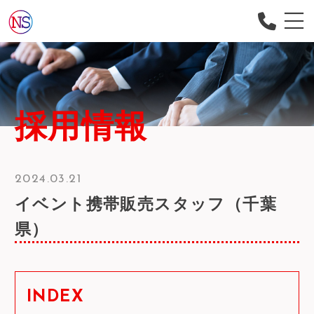
会社概要
当社について
サービス内容
採用情報
スタッフの声
よくある質問
2024.03.21
お知らせ
イベント携帯販売スタッフ（千葉
採用情報
県）
コンテンツ
お問い合わせ
INDEX
ご応募